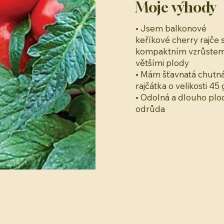
Moje výhody
• Jsem balkonové
keříkové cherry rajče 
kompaktním vzrůstem
většími plody
• Mám šťavnatá chutn
rajčátka o velikosti 45 
• Odolná a dlouho plo
odrůda