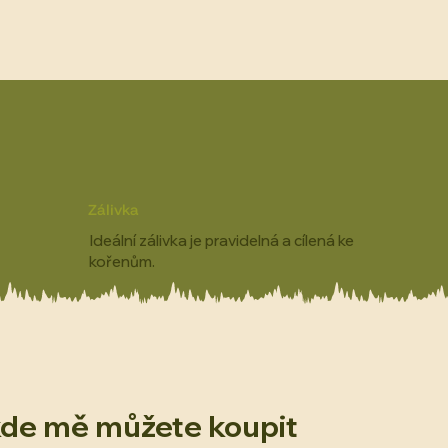
Zálivka
Ideální zálivka je pravidelná a cílená ke
kořenům.
kde mě můžete koupit