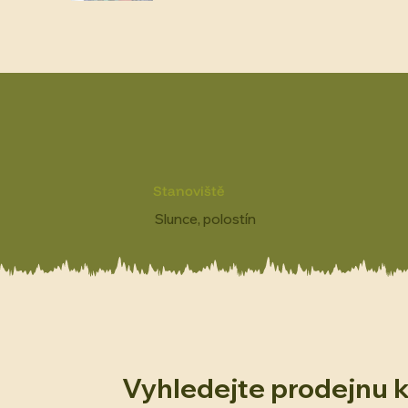
Stanoviště
Slunce, polostín
Vyhledejte prodejnu 