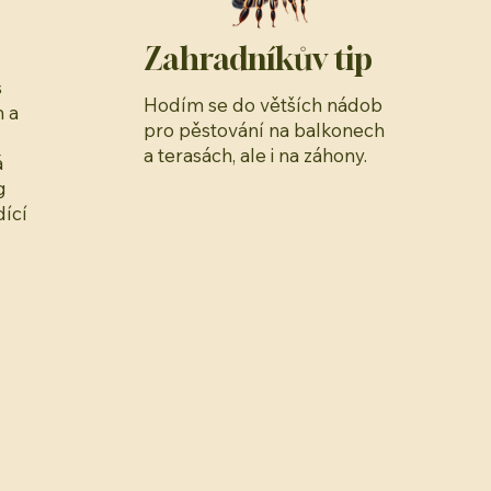
Zahradníkův tip
s
Hodím se do větších nádob
 a
pro pěstování na balkonech
a terasách, ale i na záhony.
á
g
dící