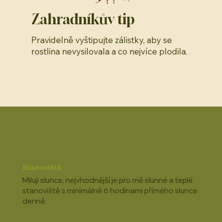
Zahradníkův tip
Pravidelně vyštipujte zálistky, aby se
rostlina nevysilovala a co nejvíce plodila.
Stanoviště
Miluji slunce, nejvhodnější je pro mě slunné a teplé
stanoviště s minimálně 6 hodinami přímého slunce
denně.