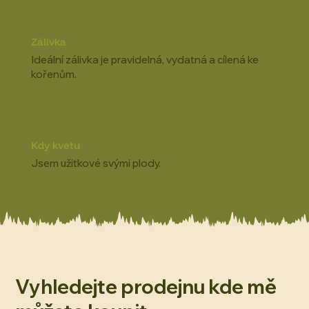
Zálivka
Ideální zálivka je pravidelná, vydatná a cílená ke
kořenům.
Kdy kvetu
Jsem užitkové svými plody.
Vyhledejte prodejnu kde mě