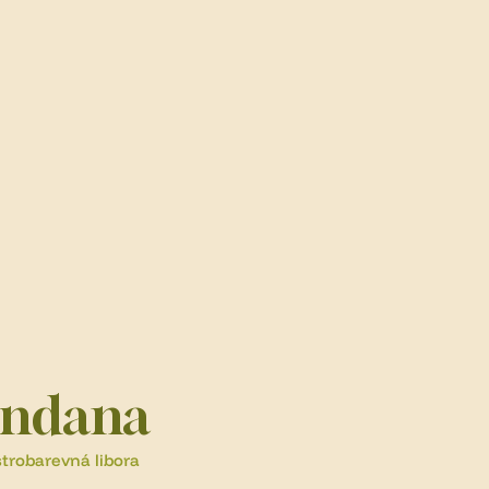
ndana
trobarevná libora