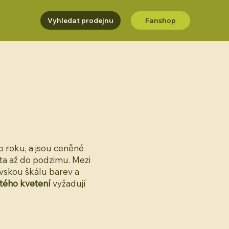
Vyhledat prodejnu
Fanshop
o roku, a jsou ceněné
ta až do podzimu. Mezi
ovskou škálu barev a
tého kvetení
vyžadují