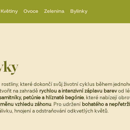
Květiny
Ovoce
Zelenina
Bylinky
vky
 rostliny, které dokončí svůj životní cyklus během jednoh
tvořit na zahradě
rychlou a intenzivní záplavu barev
od lé
samitníky, petúnie a hlíznaté begónie
, které nabízejí obr
změnu vzhledu záhonu
. Pro udržení
bohatého a nepřetrži
álivku, hnojení a odstraňování odkvetlých květů.