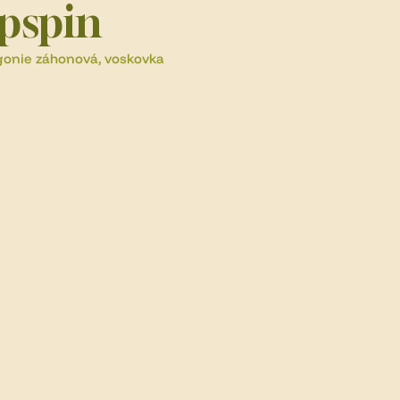
pspin
onie záhonová, voskovka