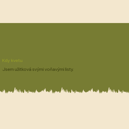
Kdy kvetu
Jsem užitková svými voňavými listy.