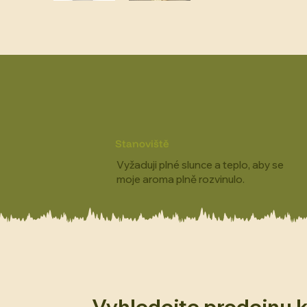
Stanoviště
Vyžaduji plné slunce a teplo, aby se
moje aroma plně rozvinulo.
Vyhledejte prodejnu 