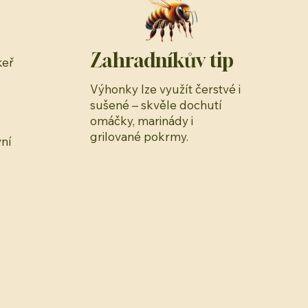
Zahradníkův tip
keř
Výhonky lze využít čerstvé i
sušené – skvěle dochutí
omáčky, marinády i
grilované pokrmy.
vní