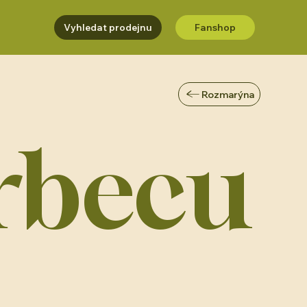
Vyhledat prodejnu
Fanshop
Rozmarýna
rbecu