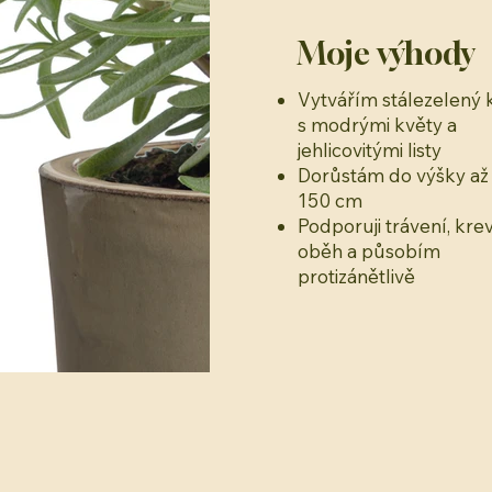
Moje výhody
Vytvářím stálezelený 
s modrými květy a
jehlicovitými listy
Dorůstám do výšky až
150 cm
Podporuji trávení, kre
oběh a působím
protizánětlivě