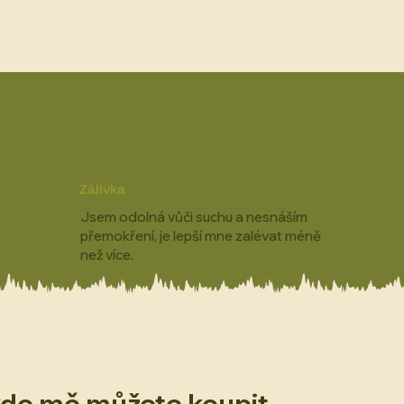
Zálivka
Jsem odolná vůči suchu a nesnáším
přemokření, je lepší mne zalévat méně
než více.
kde mě můžete koupit