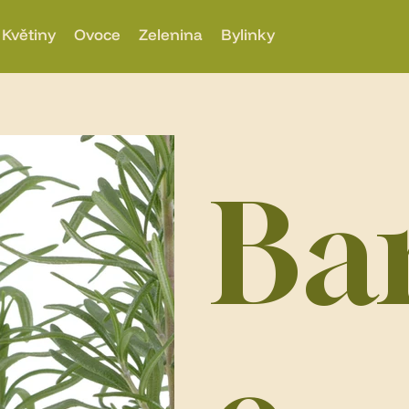
Květiny
Ovoce
Zelenina
Bylinky
Ba