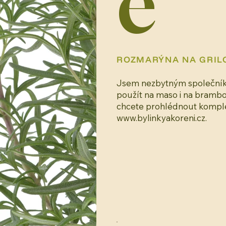
e
ROZMARÝNA NA GRIL
Jsem nezbytným společníke
použít na maso i na brambo
chcete prohlédnout komplet
www.bylinkyakoreni.cz
.