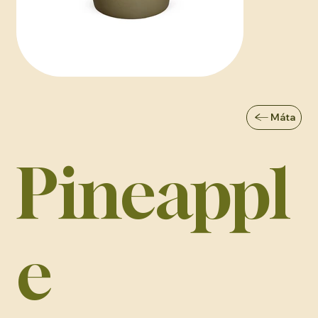
Máta
Pineappl
e