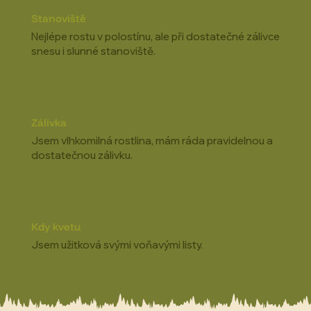
Stanoviště
Nejlépe rostu v polostínu, ale při dostatečné zálivce
snesu i slunné stanoviště.
Zálivka
Jsem vlhkomilná rostlina, mám ráda pravidelnou a
dostatečnou zálivku.
Kdy kvetu
Jsem užitková svými voňavými listy.