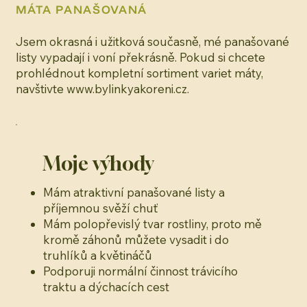
MÁTA PANAŠOVANÁ
Jsem okrasná i užitková současně, mé panašované
listy vypadají i voní překrásně. Pokud si chcete
prohlédnout kompletní sortiment variet máty,
navštivte
www.bylinkyakoreni.cz
.
Moje výhody
Mám atraktivní panašované listy a
příjemnou svěží chuť
Mám polopřevislý tvar rostliny, proto mě
kromě záhonů můžete vysadit i do
truhlíků a květináčů
Podporuji normální činnost trávicího
traktu a dýchacích cest