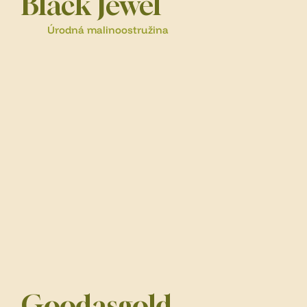
Black Jewel
Úrodná malinoostružina
Goodasgold