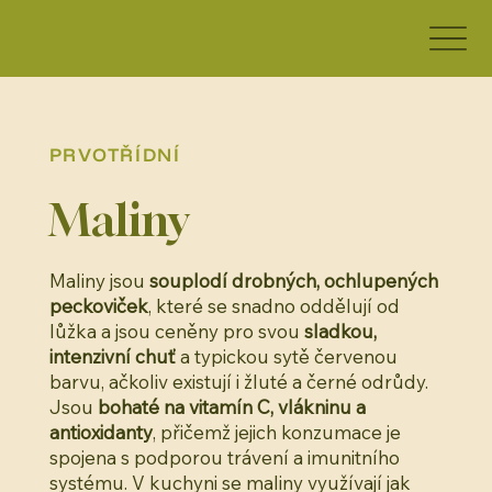
PRVOTŘÍDNÍ
Maliny
Maliny jsou
souplodí drobných, ochlupených
peckoviček
, které se snadno oddělují od
lůžka a jsou ceněny pro svou
sladkou,
intenzivní chuť
a typickou sytě červenou
barvu, ačkoliv existují i žluté a černé odrůdy.
Jsou
bohaté na vitamín C, vlákninu a
antioxidanty
, přičemž jejich konzumace je
spojena s podporou trávení a imunitního
systému. V kuchyni se maliny využívají jak