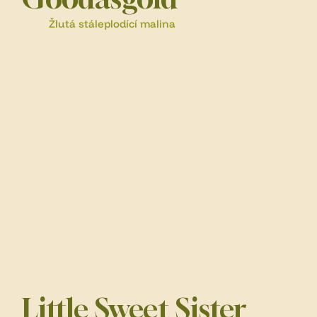
Žlutá stáleplodící malina
Little Sweet Sister