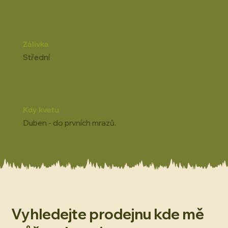
Zálivka
Střední
Kdy kvetu
Duben - do prvních mrazů.
Vyhledejte prodejnu kde mě