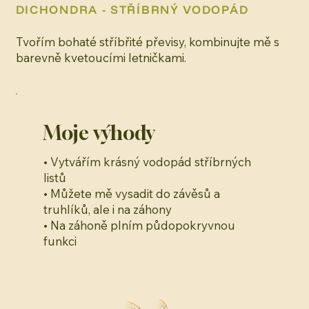
DICHONDRA - STŘÍBRNÝ VODOPÁD
Tvořím bohaté stříbřité převisy, kombinujte mě s
barevně kvetoucími letničkami.
Moje výhody
• Vytvářím krásný vodopád stříbrných
listů
• Můžete mě vysadit do závěsů a
truhlíků, ale i na záhony
• Na záhoně plním půdopokryvnou
funkci