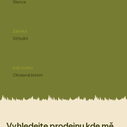
Slunce
Zálivka
Střední
Kdy kvetu
Okrasná listem
Vyhledejte prodejnu kde mě