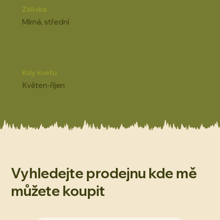
Zálivka
Mírná, střední
Kdy kvetu
Květen-říjen
Vyhledejte prodejnu kde mě
můžete koupit