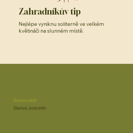
Zahradníkův tip
Nejlépe vyniknu soliterně ve velkém
květináči na slunném místě.
Stanoviště
Slunce, polostín